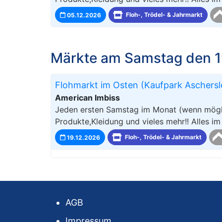
05.12.2026
Floh-, Trödel- & Jahrmarkt
Märkte am Samstag den 1
Flohmarkt im Osten (Kaufpark Aschers
American Imbiss
Jeden ersten Samstag im Monat (wenn mögli
Produkte,Kleidung und vieles mehr!! Alles i
19.12.2026
Floh-, Trödel- & Jahrmarkt
AGB
Impressum