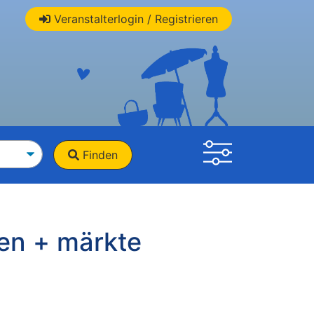
Veranstalterlogin / Registrieren
Finden
en + märkte