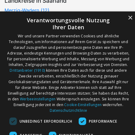
Landkreise in Saarland
Merzig-Wadern (12)
×
Neunkirchen (14)
Verantwortungsvolle Nutzung
Regionalverband Saarbrücken (12)
Ihrer Daten
Saarlouis (0)
Wir und unsere Partner verwenden Cookies und ähnliche
Saarpfalz-Kreis (5)
Technologien, um Informationen auf Ihrem Gerät zu speichern und
Sankt Wendel (0)
darauf zuzugreifen und personenbezogene Daten wie Ihre IP-
Adresse, eindeutige Kennungen und Browsing-Daten zu verarbeiten,
für personalisierte Werbung und Inhalte, Messung von Werbung und
Inhalten, Zielgruppen-Insights und zur Verbesserung von Diensten.
AGB
Märkte nach Bundesländern
Drittanbieter (1910)
können Ihre Daten auch für diese und andere
Impressum
Märkte nach PLZ
Zwecke verarbeiten, einschließlich der Nutzung genauer
Geolokalisierungsdaten und Gerätemerkmale. Ihre Auswahl gilt nur
Datenschutz
Märkte nach Umkreis
für diese Website. Einige Anbieter können sich statt auf Ihre
Kontakt
Flohmarkt
Einwilligung auf berechtigte Interessen stützen; Sie haben das Recht,
in den
Werbeeinstellungen
Widerspruch einzulegen. Sie können Ihre
Werben bei marktcom
Einwilligung jederzeit in den
Cookie-Einstellungen
widerrufen.
Datenschutzrichtlinie
UNBEDINGT ERFORDERLICH
PERFORMANCE