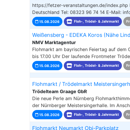
https://fetzer-veranstaltungen.de/index.php
Deutschland Tel: 08323 96 74 14 E-Mail: i
15.08.2026
Floh-, Trödel- & Jahrmarkt
Fr
Weißensberg - EDEKA Koros (Nähe Lindau
NMV Marktagentur
Flohmarkt am bayrischen Feiertag auf dem 
bis 17.00 Uhr Der laufende Frontmeter Tröd
15.08.2026
Floh-, Trödel- & Jahrmarkt
Fr
Flohmarkt / Trödelmarkt Meistersingerh
Trödelteam Graage GbR
Die neue Perle am Nürnberg Flohmarkthimmel
der Nürnberger Meistersingerhalle. Im Ansch
15.08.2026
Floh-, Trödel- & Jahrmarkt
Fr
Flohmarkt Neumarkt Obi-Parkplatz