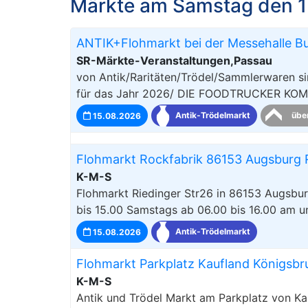
Märkte am Samstag den 1
ANTIK+Flohmarkt bei der Messehalle B
SR-Märkte-Veranstaltungen,Passau
von Antik/Raritäten/Trödel/Sammlerwaren 
für das Jahr 2026/ DIE FOODTRUCKER KOMMEN
15.08.2026
Antik-Trödelmarkt
übe
Flohmarkt Rockfabrik 86153 Augsburg R
K-M-S
Flohmarkt Riedinger Str26 in 86153 Augsbu
bis 15.00 Samstags ab 06.00 bis 16.00 am u
15.08.2026
Antik-Trödelmarkt
Flohmarkt Parkplatz Kaufland Königsbr
K-M-S
Antik und Trödel Markt am Parkplatz von K