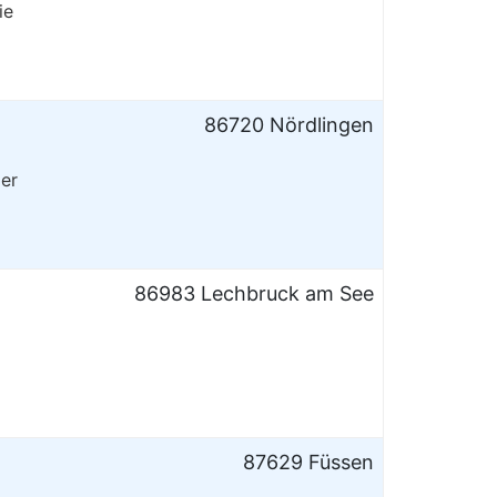
ie
86720 Nördlingen
der
86983 Lechbruck am See
87629 Füssen