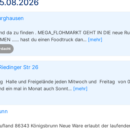
5.08.2026
urghausen
sind da zu finden . MEGA_FLOHMARKT GEHT IN DIE neue R
 ...... hast du einen Foodtruck dan...
[mehr]
rdacht
iedinger Str 26
rg Halle und Freigelände jeden Mitwoch und Freitag von 0
nd ein mal in Monat auch Sonnt...
[mehr]
unn
aufland 86343 Königsbrunn Neue Ware erlaubt der laufende