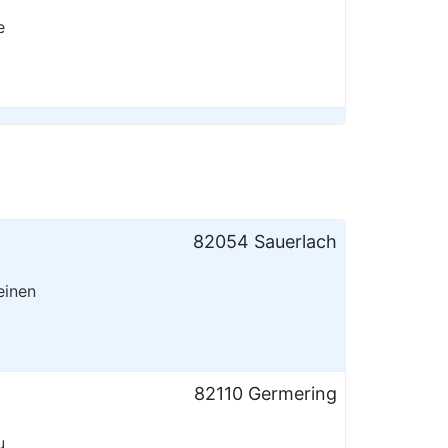
e
82054 Sauerlach
einen
82110 Germering
u