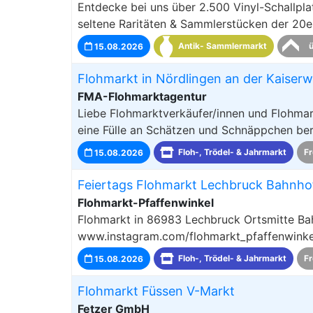
Entdecke bei uns über 2.500 Vinyl-Schallplat
seltene Raritäten & Sammlerstücken der 20er
15.08.2026
Antik- Sammlermarkt
Flohmarkt in Nördlingen an der Kaiserw
FMA-Flohmarktagentur
Liebe Flohmarktverkäufer/innen und Flohmark
eine Fülle an Schätzen und Schnäppchen ber
15.08.2026
Floh-, Trödel- & Jahrmarkt
Fr
Feiertags Flohmarkt Lechbruck Bahnhof
Flohmarkt-Pfaffenwinkel
Flohmarkt in 86983 Lechbruck Ortsmitte Bah
www.instagram.com/flohmarkt_pfaffenwinkel 
15.08.2026
Floh-, Trödel- & Jahrmarkt
Fr
Flohmarkt Füssen V-Markt
Fetzer GmbH