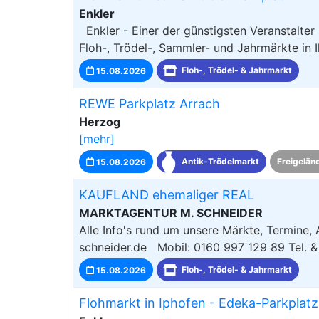
Enkler
Enkler - Einer der günstigsten Veranstalte
Floh-, Trödel-, Sammler- und Jahrmärkte in 
15.08.2026
Floh-, Trödel- & Jahrmarkt
REWE Parkplatz Arrach
Herzog
[mehr]
15.08.2026
Antik-Trödelmarkt
Freigelän
KAUFLAND ehemaliger REAL
MARKTAGENTUR M. SCHNEIDER
Alle Info's rund um unsere Märkte, Termine,
schneider.de Mobil: 0160 997 129 89 Tel. & 
15.08.2026
Floh-, Trödel- & Jahrmarkt
Flohmarkt in Iphofen - Edeka-Parkplatz