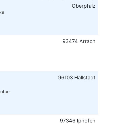
Oberpfalz
ke
93474 Arrach
96103 Hallstadt
ntur-
97346 Iphofen