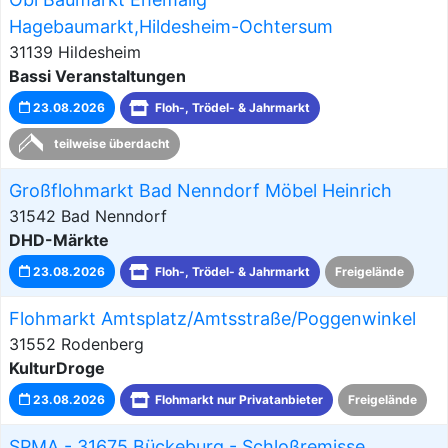
Hagebaumarkt,Hildesheim-Ochtersum
31139 Hildesheim
Bassi Veranstaltungen
23.08.2026
Floh-, Trödel- & Jahrmarkt
teilweise überdacht
Großflohmarkt Bad Nenndorf Möbel Heinrich
31542 Bad Nenndorf
DHD-Märkte
23.08.2026
Floh-, Trödel- & Jahrmarkt
Freigelände
Flohmarkt Amtsplatz/Amtsstraße/Poggenwinkel
31552 Rodenberg
KulturDroge
23.08.2026
Flohmarkt nur Privatanbieter
Freigelände
SPMA - 31675 Bückeburg - Schloßremisse