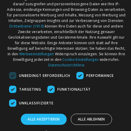
Wolfsburg (1)
darauf zuzugreifen und personenbezogene Daten wie Ihre IP-
Adresse, eindeutige Kennungen und Browsing-Daten zu verarbeiten,
für personalisierte Werbung und Inhalte, Messung von Werbung und
Inhalten, Zielgruppen-Insights und zur Verbesserung von Diensten.
AGB
Märkte nach Bundesländern
Drittanbieter (1910)
können Ihre Daten auch für diese und andere
Impressum
Märkte nach PLZ
Zwecke verarbeiten, einschließlich der Nutzung genauer
Geolokalisierungsdaten und Gerätemerkmale. Ihre Auswahl gilt nur
Datenschutz
Märkte nach Umkreis
für diese Website. Einige Anbieter können sich statt auf Ihre
Kontakt
Flohmarkt
Einwilligung auf berechtigte Interessen stützen; Sie haben das Recht,
in den
Werbeeinstellungen
Widerspruch einzulegen. Sie können Ihre
Werben bei marktcom
Einwilligung jederzeit in den
Cookie-Einstellungen
widerrufen.
Datenschutzrichtlinie
UNBEDINGT ERFORDERLICH
PERFORMANCE
TARGETING
FUNKTIONALITÄT
marktcom.de Deutschland GmbH © 2020
UNKLASSIFIZIERTE
ALLE AKZEPTIEREN
ALLE ABLEHNEN