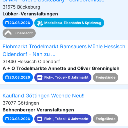
31675 Bückeburg
Lübker-Veranstaltungen
23.08.2026
Modellbau, Eisenbahn & Spielzeug
überdacht
Flohmarkt Trödelmarkt Ramsauers Mühle Hessisch
Oldendorf - Nah zu ...
31840 Hessisch Oldendorf
A + O Trödelmärkte Annette und Oliver Grenningloh
23.08.2026
Floh-, Trödel- & Jahrmarkt
Freigelände
Kaufland Göttingen Weende Neu!!
37077 Göttingen
Bohnenberger Veranstaltungen
23.08.2026
Floh-, Trödel- & Jahrmarkt
Freigelände