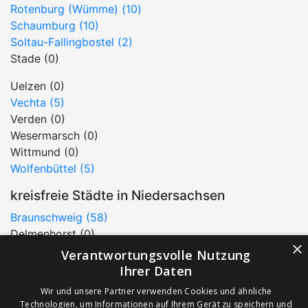
Rotenburg (Wümme) (10)
Schaumburg (10)
Soltau-Fallingbostel (2)
Stade (0)
Uelzen (0)
Vechta (5)
Verden (0)
Wesermarsch (0)
Wittmund (0)
Wolfenbüttel (5)
kreisfreie Städte in Niedersachsen
Braunschweig (58)
Delmenhorst (0)
×
Emden (1)
Verantwortungsvolle Nutzung
Oldenburg (4)
Ihrer Daten
Salzgitter (9)
Wir und unsere Partner verwenden Cookies und ähnliche
Wilhelmshaven (0)
Technologien, um Informationen auf Ihrem Gerät zu speichern und