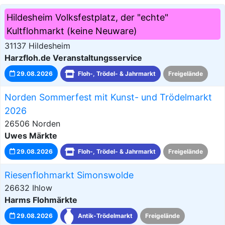
Hildesheim Volksfestplatz, der "echte"
Kultflohmarkt (keine Neuware)
31137 Hildesheim
Harzfloh.de Veranstaltungsservice
29.08.2026
Floh-, Trödel- & Jahrmarkt
Freigelände
Norden Sommerfest mit Kunst- und Trödelmarkt
2026
26506 Norden
Uwes Märkte
29.08.2026
Floh-, Trödel- & Jahrmarkt
Freigelände
Riesenflohmarkt Simonswolde
26632 Ihlow
Harms Flohmärkte
29.08.2026
Antik-Trödelmarkt
Freigelände