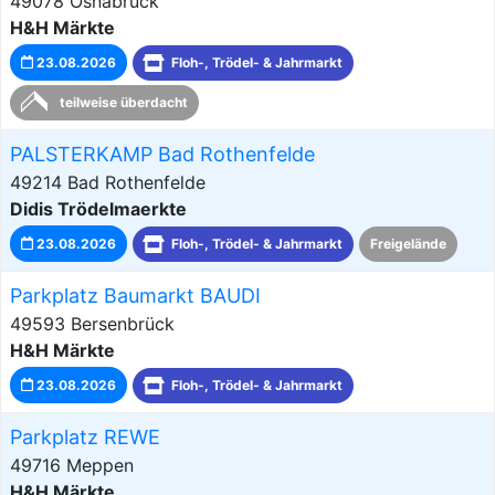
49078 Osnabrück
H&H Märkte
23.08.2026
Floh-, Trödel- & Jahrmarkt
teilweise überdacht
PALSTERKAMP Bad Rothenfelde
49214 Bad Rothenfelde
Didis Trödelmaerkte
23.08.2026
Floh-, Trödel- & Jahrmarkt
Freigelände
Parkplatz Baumarkt BAUDI
49593 Bersenbrück
H&H Märkte
23.08.2026
Floh-, Trödel- & Jahrmarkt
Parkplatz REWE
49716 Meppen
H&H Märkte