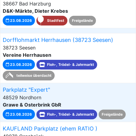
38667 Bad Harzburg
D&K-Märkte, Dieter Krebes
23.08.2026
Stadtfest
Freigelände
Dorfflohmarkt Herrhausen (38723 Seesen)
38723 Seesen
Vereine Herrhausen
23.08.2026
Floh-, Trödel- & Jahrmarkt
teilweise überdacht
Parkplatz "Expert"
48529 Nordhorn
Grawe & Osterbrink GbR
23.08.2026
Floh-, Trödel- & Jahrmarkt
Freigelände
KAUFLAND Parkplatz (ehem RATIO )