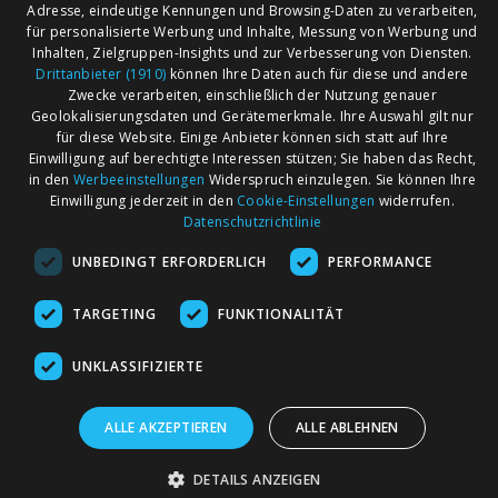
Adresse, eindeutige Kennungen und Browsing-Daten zu verarbeiten,
für personalisierte Werbung und Inhalte, Messung von Werbung und
Inhalten, Zielgruppen-Insights und zur Verbesserung von Diensten.
AGB
Märkte nach Bundesländern
Drittanbieter (1910)
können Ihre Daten auch für diese und andere
Impressum
Märkte nach PLZ
Zwecke verarbeiten, einschließlich der Nutzung genauer
Geolokalisierungsdaten und Gerätemerkmale. Ihre Auswahl gilt nur
Datenschutz
Märkte nach Umkreis
für diese Website. Einige Anbieter können sich statt auf Ihre
Kontakt
Flohmarkt
Einwilligung auf berechtigte Interessen stützen; Sie haben das Recht,
in den
Werbeeinstellungen
Widerspruch einzulegen. Sie können Ihre
Werben bei marktcom
Einwilligung jederzeit in den
Cookie-Einstellungen
widerrufen.
Datenschutzrichtlinie
UNBEDINGT ERFORDERLICH
PERFORMANCE
TARGETING
FUNKTIONALITÄT
marktcom.de Deutschland GmbH © 2020
UNKLASSIFIZIERTE
ALLE AKZEPTIEREN
ALLE ABLEHNEN
DETAILS ANZEIGEN