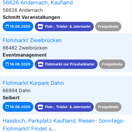
56626 Andernach, Kaufland
56626 Andernach
Schmitt Veranstaltungen
16.08.2026
Floh-, Trödel- & Jahrmarkt
Freigelände
Flohmarkt Zweibrücken
66482 Zweibrücken
Eventmanagement
16.08.2026
Flohmarkt nur Privatanbieter
Freigelände
Flohmarkt Kurpark Dahn
66994 Dahn
Seibert
16.08.2026
Floh-, Trödel- & Jahrmarkt
Freigelände
Hassloch, Parkplatz Kaufland, Riesen- Sonntags-
Flohmarkt! Findet s...