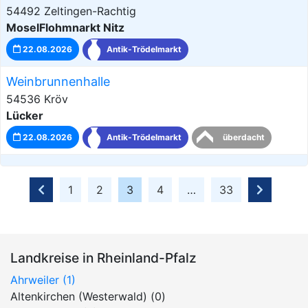
54492 Zeltingen-Rachtig
MoselFlohmnarkt Nitz
22.08.2026
Antik-Trödelmarkt
Weinbrunnenhalle
54536 Kröv
Lücker
22.08.2026
Antik-Trödelmarkt
überdacht
1
2
3
4
…
33
Landkreise in Rheinland-Pfalz
Ahrweiler (1)
Altenkirchen (Westerwald) (0)