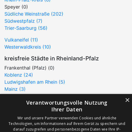
Speyer (0)
Südliche Weinstraße (202)
Südwestpfalz (7)
Trier-Saarburg (56)
Vulkaneifel (11)
Westerwaldkreis (10)
kreisfreie Städte in Rheinland-Pfalz
Frankenthal (Pfalz) (0)
Koblenz (24)
Ludwigshafen am Rhein (5)
Mainz (3)
Neustadt an der Weinstraße (2)
×
Verantwortungsvolle Nutzung
Pirmasens (3)
Ihrer Daten
Trier (11)
Worms (1)
Wir und unsere Partner verwenden Cookies und ähnliche
Technologien, um Informationen auf Ihrem Gerät zu speichern und
Zweibrücken (6)
darauf zuzugreifen und personenbezogene Daten wie Ihre IP-