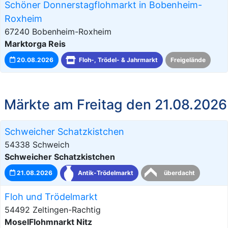
Schöner Donnerstagflohmarkt in Bobenheim-
Roxheim
67240 Bobenheim-Roxheim
Marktorga Reis
20.08.2026
Floh-, Trödel- & Jahrmarkt
Freigelände
Märkte am Freitag den 21.08.2026
Schweicher Schatzkistchen
54338 Schweich
Schweicher Schatzkistchen
21.08.2026
Antik-Trödelmarkt
überdacht
Floh und Trödelmarkt
54492 Zeltingen-Rachtig
MoselFlohmnarkt Nitz