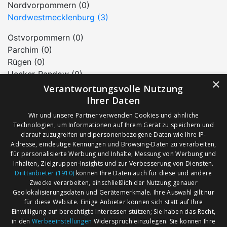
Nordvorpommern (0)
Nordwestmecklenburg (3)
Ostvorpommern (0)
Parchim (0)
Rügen (0)
Uecker-Randow (0)
×
Verantwortungsvolle Nutzung
kreisfreie Städte in Mecklenburg-
Ihrer Daten
Vorpommern
Wir und unsere Partner verwenden Cookies und ähnliche
Greifswald (1)
Technologien, um Informationen auf Ihrem Gerät zu speichern und
Neubrandenburg (1)
darauf zuzugreifen und personenbezogene Daten wie Ihre IP-
Adresse, eindeutige Kennungen und Browsing-Daten zu verarbeiten,
Rostock (5)
für personalisierte Werbung und Inhalte, Messung von Werbung und
Schwerin (0)
Inhalten, Zielgruppen-Insights und zur Verbesserung von Diensten.
Stralsund (1)
Drittanbieter (1910)
können Ihre Daten auch für diese und andere
Wismar (0)
Zwecke verarbeiten, einschließlich der Nutzung genauer
Geolokalisierungsdaten und Gerätemerkmale. Ihre Auswahl gilt nur
für diese Website. Einige Anbieter können sich statt auf Ihre
Einwilligung auf berechtigte Interessen stützen; Sie haben das Recht,
AGB
Märkte nach Bundesländern
in den
Werbeeinstellungen
Widerspruch einzulegen. Sie können Ihre