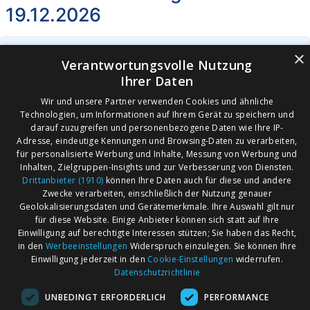
19.12.2026
Marienplatz anlässlich Winterdorf Wouahou
×
Verantwortungsvolle Nutzung
70178 Stuttgart
Ihrer Daten
Agentur Walter
Wir und unsere Partner verwenden Cookies und ähnliche
19.12.2026
Floh-, Trödel- & Jahrmarkt
Freigelände
Technologien, um Informationen auf Ihrem Gerät zu speichern und
darauf zuzugreifen und personenbezogene Daten wie Ihre IP-
Adresse, eindeutige Kennungen und Browsing-Daten zu verarbeiten,
für personalisierte Werbung und Inhalte, Messung von Werbung und
Inhalten, Zielgruppen-Insights und zur Verbesserung von Diensten.
Drittanbieter (1910)
können Ihre Daten auch für diese und andere
AGB
Märkte nach Bundesländern
Zwecke verarbeiten, einschließlich der Nutzung genauer
Impressum
Märkte nach PLZ
Geolokalisierungsdaten und Gerätemerkmale. Ihre Auswahl gilt nur
für diese Website. Einige Anbieter können sich statt auf Ihre
Datenschutz
Märkte nach Umkreis
Einwilligung auf berechtigte Interessen stützen; Sie haben das Recht,
Kontakt
Flohmarkt
in den
Werbeeinstellungen
Widerspruch einzulegen. Sie können Ihre
Einwilligung jederzeit in den
Cookie-Einstellungen
widerrufen.
Werben bei marktcom
Datenschutzrichtlinie
UNBEDINGT ERFORDERLICH
PERFORMANCE