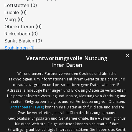
Lottstetten (0)
Luchle (0)
Murg (0)
Oberkutterau (0)
Rickenbach (0)
Sankt Blasien (0)
Stühlingen (1)
×
Todtmoos (0)
Verantwortungsvolle Nutzung
Ühlingen-Birkendorf (0)
Ihrer Daten
Waldshut-Tiengen (5)
Wir und unsere Partner verwenden Cookies und ähnliche
Wehr (0)
Technologien, um Informationen auf Ihrem Gerät zu speichern und
Weilheim (0)
darauf zuzugreifen und personenbezogene Daten wie Ihre IP-
Wutach (0)
Adresse, eindeutige Kennungen und Browsing-Daten zu verarbeiten,
für personalisierte Werbung und Inhalte, Messung von Werbung und
Wutöschingen (1)
Inhalten, Zielgruppen-Insights und zur Verbesserung von Diensten.
Drittanbieter (1910)
können Ihre Daten auch für diese und andere
Zwecke verarbeiten, einschließlich der Nutzung genauer
AGB
Märkte nach Bundesländern
Geolokalisierungsdaten und Gerätemerkmale. Ihre Auswahl gilt nur
für diese Website. Einige Anbieter können sich statt auf Ihre
Impressum
Märkte nach PLZ
Einwilligung auf berechtigte Interessen stützen; Sie haben das Recht,