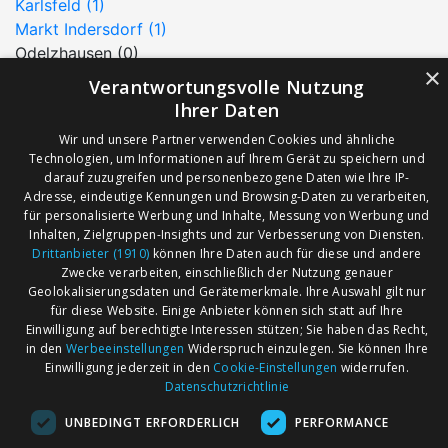
Karlsfeld (1)
Markt Indersdorf (1)
Odelzhausen (0)
×
Petershausen (0)
Verantwortungsvolle Nutzung
Pfaffenhofen an der Glonn (0)
Ihrer Daten
Röhrmoos (0)
Wir und unsere Partner verwenden Cookies und ähnliche
Schwabhausen (0)
Technologien, um Informationen auf Ihrem Gerät zu speichern und
Sulzemoos (0)
darauf zuzugreifen und personenbezogene Daten wie Ihre IP-
Vierkirchen (0)
Adresse, eindeutige Kennungen und Browsing-Daten zu verarbeiten,
für personalisierte Werbung und Inhalte, Messung von Werbung und
Weichs (0)
Inhalten, Zielgruppen-Insights und zur Verbesserung von Diensten.
Wiedenzhausen (0)
Drittanbieter (1910)
können Ihre Daten auch für diese und andere
Zwecke verarbeiten, einschließlich der Nutzung genauer
Geolokalisierungsdaten und Gerätemerkmale. Ihre Auswahl gilt nur
für diese Website. Einige Anbieter können sich statt auf Ihre
AGB
Märkte nach Bundesländern
Einwilligung auf berechtigte Interessen stützen; Sie haben das Recht,
Impressum
Märkte nach PLZ
in den
Werbeeinstellungen
Widerspruch einzulegen. Sie können Ihre
Einwilligung jederzeit in den
Cookie-Einstellungen
widerrufen.
Datenschutz
Märkte nach Umkreis
Datenschutzrichtlinie
Kontakt
Flohmarkt
UNBEDINGT ERFORDERLICH
PERFORMANCE
Werben bei marktcom