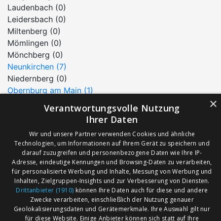
Laudenbach (0)
Leidersbach (0)
Miltenberg (0)
Mömlingen (0)
Mönchberg (0)
Neunkirchen (7)
Niedernberg (0)
Obernburg am Main (1)
×
Röllbach (0)
Verantwortungsvolle Nutzung
Rüdenau (0)
Ihrer Daten
Sansenhof (0)
Wir und unsere Partner verwenden Cookies und ähnliche
Schneeberg (0)
Technologien, um Informationen auf Ihrem Gerät zu speichern und
Stadtprozelten (0)
darauf zuzugreifen und personenbezogene Daten wie Ihre IP-
Sulzbach am Main (0)
Adresse, eindeutige Kennungen und Browsing-Daten zu verarbeiten,
für personalisierte Werbung und Inhalte, Messung von Werbung und
Weilbach (0)
Inhalten, Zielgruppen-Insights und zur Verbesserung von Diensten.
Wörth am Main (0)
Drittanbieter (1910)
können Ihre Daten auch für diese und andere
Zwecke verarbeiten, einschließlich der Nutzung genauer
Geolokalisierungsdaten und Gerätemerkmale. Ihre Auswahl gilt nur
AGB
Märkte nach Bundesländern
für diese Website. Einige Anbieter können sich statt auf Ihre