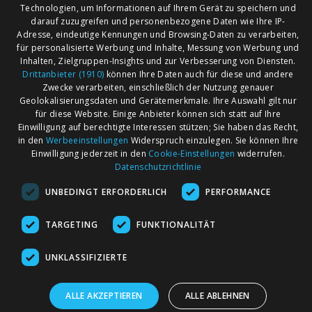
26723 Emden
Technologien, um Informationen auf Ihrem Gerät zu speichern und
Harms Flohmärkte
darauf zuzugreifen und personenbezogene Daten wie Ihre IP-
Adresse, eindeutige Kennungen und Browsing-Daten zu verarbeiten,
06.09.2026
Antik-Trödelmarkt
Freigelände
für personalisierte Werbung und Inhalte, Messung von Werbung und
Inhalten, Zielgruppen-Insights und zur Verbesserung von Diensten.
Drittanbieter (1910)
können Ihre Daten auch für diese und andere
Zwecke verarbeiten, einschließlich der Nutzung genauer
Geolokalisierungsdaten und Gerätemerkmale. Ihre Auswahl gilt nur
für diese Website. Einige Anbieter können sich statt auf Ihre
AGB
Märkte nach Bundesländern
Einwilligung auf berechtigte Interessen stützen; Sie haben das Recht,
Impressum
Märkte nach PLZ
in den
Werbeeinstellungen
Widerspruch einzulegen. Sie können Ihre
Einwilligung jederzeit in den
Cookie-Einstellungen
widerrufen.
Datenschutz
Märkte nach Umkreis
Datenschutzrichtlinie
Kontakt
Flohmarkt
UNBEDINGT ERFORDERLICH
PERFORMANCE
Werben bei marktcom
TARGETING
FUNKTIONALITÄT
UNKLASSIFIZIERTE
ALLE AKZEPTIEREN
ALLE ABLEHNEN
marktcom.de Deutschland GmbH © 2020