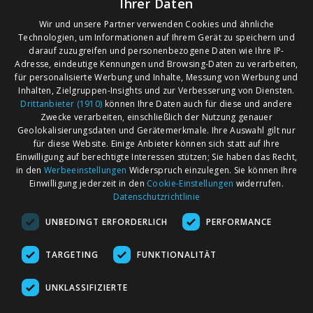
Ihrer Daten
Wir und unsere Partner verwenden Cookies und ähnliche
Leider wurden zu Ihrer Suchanfrage keine
Technologien, um Informationen auf Ihrem Gerät zu speichern und
darauf zuzugreifen und personenbezogene Daten wie Ihre IP-
Veranstaltungen gefunden!
Adresse, eindeutige Kennungen und Browsing-Daten zu verarbeiten,
Suchen Sie alternativ nach Angeboten in anderen
für personalisierte Werbung und Inhalte, Messung von Werbung und
Regionen oder Orten.
Inhalten, Zielgruppen-Insights und zur Verbesserung von Diensten.
Drittanbieter (1910)
können Ihre Daten auch für diese und andere
Zwecke verarbeiten, einschließlich der Nutzung genauer
Geolokalisierungsdaten und Gerätemerkmale. Ihre Auswahl gilt nur
für diese Website. Einige Anbieter können sich statt auf Ihre
Einwilligung auf berechtigte Interessen stützen; Sie haben das Recht,
AGB
Märkte nach Bundesländern
in den
Werbeeinstellungen
Widerspruch einzulegen. Sie können Ihre
Impressum
Märkte nach PLZ
Einwilligung jederzeit in den
Cookie-Einstellungen
widerrufen.
Datenschutzrichtlinie
Datenschutz
Märkte nach Umkreis
UNBEDINGT ERFORDERLICH
PERFORMANCE
Kontakt
Flohmarkt
Werben bei marktcom
TARGETING
FUNKTIONALITÄT
UNKLASSIFIZIERTE