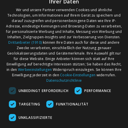
Ihrer Daten
Wir und unsere Partner verwenden Cookies und ähnliche
Leider wurden zu Ihrer Suchanfrage keine
Technologien, um Informationen auf Ihrem Gerät zu speichern und
darauf zuzugreifen und personenbezogene Daten wie Ihre IP-
Veranstaltungen gefunden!
Adresse, eindeutige Kennungen und Browsing-Daten zu verarbeiten,
Suchen Sie alternativ nach Angeboten in anderen
für personalisierte Werbung und Inhalte, Messung von Werbung und
Regionen oder Orten.
Inhalten, Zielgruppen-Insights und zur Verbesserung von Diensten.
Drittanbieter (1910)
können Ihre Daten auch für diese und andere
Zwecke verarbeiten, einschließlich der Nutzung genauer
Geolokalisierungsdaten und Gerätemerkmale. Ihre Auswahl gilt nur
für diese Website. Einige Anbieter können sich statt auf Ihre
Einwilligung auf berechtigte Interessen stützen; Sie haben das Recht,
AGB
Märkte nach Bundesländern
in den
Werbeeinstellungen
Widerspruch einzulegen. Sie können Ihre
Impressum
Märkte nach PLZ
Einwilligung jederzeit in den
Cookie-Einstellungen
widerrufen.
Datenschutzrichtlinie
Datenschutz
Märkte nach Umkreis
UNBEDINGT ERFORDERLICH
PERFORMANCE
Kontakt
Flohmarkt
Werben bei marktcom
TARGETING
FUNKTIONALITÄT
UNKLASSIFIZIERTE