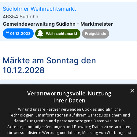
Südlohner Weihnachtsmarkt
46354 Südlohn
Gemeindeverwaltung Südlohn - Marktmeister
01.12.2028
Weihnachtsmarkt
Freigelände
Märkte am Sonntag den
10.12.2028
Adventstreff Oeding
×
Verantwortungsvolle Nutzung
46354 Südlohn
Ihrer Daten
Gemeindeverwaltung Südlohn - Marktmeister
Wir und unsere Partner verwenden Cookies und ähnliche
10.12.2028
Weihnachtsmarkt
Freigelände
Technologien, um Informationen auf Ihrem Gerät zu speichern und
darauf zuzugreifen und personenbezogene Daten wie Ihre IP-
Adresse, eindeutige Kennungen und Browsing-Daten zu verarbeiten,
für personalisierte Werbung und Inhalte, Messung von Werbung und