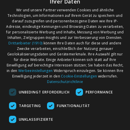
Ihrer Daten
Wir und unsere Partner verwenden Cookies und ähnliche
Leider wurden zu Ihrer Suchanfrage keine
Technologien, um Informationen auf Ihrem Gerät zu speichern und
darauf zuzugreifen und personenbezogene Daten wie Ihre IP-
Veranstaltungen gefunden!
Adresse, eindeutige Kennungen und Browsing-Daten zu verarbeiten,
Suchen Sie alternativ nach Angeboten in anderen
für personalisierte Werbung und Inhalte, Messung von Werbung und
Regionen oder Orten.
Inhalten, Zielgruppen-Insights und zur Verbesserung von Diensten.
Drittanbieter (1910)
können Ihre Daten auch für diese und andere
Zwecke verarbeiten, einschließlich der Nutzung genauer
Geolokalisierungsdaten und Gerätemerkmale. Ihre Auswahl gilt nur
für diese Website. Einige Anbieter können sich statt auf Ihre
Einwilligung auf berechtigte Interessen stützen; Sie haben das Recht,
AGB
Märkte nach Bundesländern
in den
Werbeeinstellungen
Widerspruch einzulegen. Sie können Ihre
Impressum
Märkte nach PLZ
Einwilligung jederzeit in den
Cookie-Einstellungen
widerrufen.
Datenschutzrichtlinie
Datenschutz
Märkte nach Umkreis
UNBEDINGT ERFORDERLICH
PERFORMANCE
Kontakt
Flohmarkt
Werben bei marktcom
TARGETING
FUNKTIONALITÄT
UNKLASSIFIZIERTE