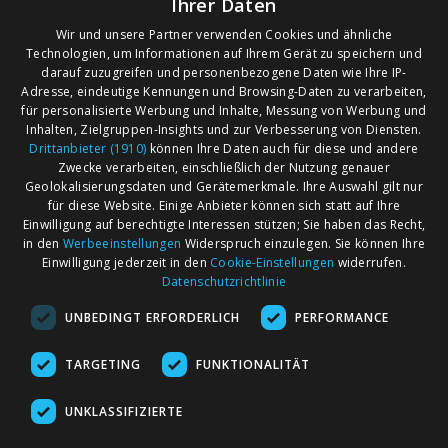
Ihrer Daten
Wir und unsere Partner verwenden Cookies und ähnliche
Leider wurden zu Ihrer Suchanfrage keine
Technologien, um Informationen auf Ihrem Gerät zu speichern und
darauf zuzugreifen und personenbezogene Daten wie Ihre IP-
Veranstaltungen gefunden!
Adresse, eindeutige Kennungen und Browsing-Daten zu verarbeiten,
Suchen Sie alternativ nach Angeboten in anderen
für personalisierte Werbung und Inhalte, Messung von Werbung und
Regionen oder Orten.
Inhalten, Zielgruppen-Insights und zur Verbesserung von Diensten.
Drittanbieter (1910)
können Ihre Daten auch für diese und andere
Zwecke verarbeiten, einschließlich der Nutzung genauer
Geolokalisierungsdaten und Gerätemerkmale. Ihre Auswahl gilt nur
für diese Website. Einige Anbieter können sich statt auf Ihre
Einwilligung auf berechtigte Interessen stützen; Sie haben das Recht,
AGB
Märkte nach Bundesländern
in den
Werbeeinstellungen
Widerspruch einzulegen. Sie können Ihre
Impressum
Märkte nach PLZ
Einwilligung jederzeit in den
Cookie-Einstellungen
widerrufen.
Datenschutzrichtlinie
Datenschutz
Märkte nach Umkreis
UNBEDINGT ERFORDERLICH
PERFORMANCE
Kontakt
Flohmarkt
Werben bei marktcom
TARGETING
FUNKTIONALITÄT
UNKLASSIFIZIERTE