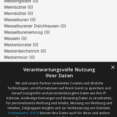
Weddingstedt (0)
Welmbüttel (0)
Wennbüttel (0)
Wesselburen (0)
Wesselburener Deichhausen (0)
Wesselburenerkoog (0)
Wesseln (0)
Westerborstel (0)
Westerdeichstrich (0)
Westermoor (0)
Wiemerstedt (0)
×
Verantwortungsvolle Nutzung
Windbergen (0)
Ihrer Daten
Wöhrden (0)
Wolmersdorf (0)
Wir und unsere Partner verwenden Cookies und ähnliche
Wrohm (0)
Technologien, um Informationen auf Ihrem Gerät zu speichern und
darauf zuzugreifen und personenbezogene Daten wie Ihre IP-
Wulfenhusen (0)
Adresse, eindeutige Kennungen und Browsing-Daten zu verarbeiten,
für personalisierte Werbung und Inhalte, Messung von Werbung und
Inhalten, Zielgruppen-Insights und zur Verbesserung von Diensten.
AGB
Märkte nach Bundesländern
Drittanbieter (1910)
können Ihre Daten auch für diese und andere