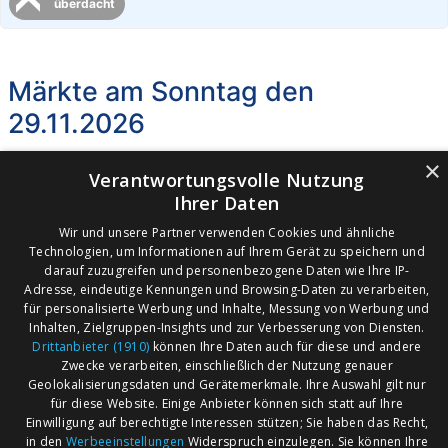
überdacht
Märkte am Sonntag den
29.11.2026
×
CITTI-PARK Flensburg
Verantwortungsvolle Nutzung
Ihrer Daten
24941 Flensburg
C. Hochberg
Wir und unsere Partner verwenden Cookies und ähnliche
Technologien, um Informationen auf Ihrem Gerät zu speichern und
29.11.2026
Floh-, Trödel- & Jahrmarkt
darauf zuzugreifen und personenbezogene Daten wie Ihre IP-
Adresse, eindeutige Kennungen und Browsing-Daten zu verarbeiten,
teilweise überdacht
für personalisierte Werbung und Inhalte, Messung von Werbung und
Inhalten, Zielgruppen-Insights und zur Verbesserung von Diensten.
Drittanbieter (1910)
können Ihre Daten auch für diese und andere
Zwecke verarbeiten, einschließlich der Nutzung genauer
Geolokalisierungsdaten und Gerätemerkmale. Ihre Auswahl gilt nur
für diese Website. Einige Anbieter können sich statt auf Ihre
AGB
Märkte nach Bundesländern
Einwilligung auf berechtigte Interessen stützen; Sie haben das Recht,
Impressum
Märkte nach PLZ
in den
Werbeeinstellungen
Widerspruch einzulegen. Sie können Ihre