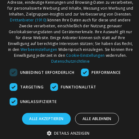
Adresse, eindeutige Kennungen und Browsing-Daten zu verarbeiten,
Wiehe (0)
für personalisierte Werbung und Inhalte, Messung von Werbung und
Wolferschwenda (0)
Inhalten, Zielgruppen-Insights und zur Verbesserung von Diensten.
Drittanbieter (1910)
können Ihre Daten auch für diese und andere
Zwecke verarbeiten, einschließlich der Nutzung genauer
Geolokalisierungsdaten und Gerätemerkmale. Ihre Auswahl gilt nur
AGB
Märkte nach Bundesländern
für diese Website. Einige Anbieter können sich statt auf Ihre
Impressum
Märkte nach PLZ
Einwilligung auf berechtigte Interessen stützen; Sie haben das Recht,
in den
Werbeeinstellungen
Widerspruch einzulegen. Sie können Ihre
Datenschutz
Märkte nach Umkreis
Einwilligung jederzeit in den
Cookie-Einstellungen
widerrufen.
Kontakt
Flohmarkt
Datenschutzrichtlinie
Werben bei marktcom
UNBEDINGT ERFORDERLICH
PERFORMANCE
TARGETING
FUNKTIONALITÄT
UNKLASSIFIZIERTE
marktcom.de Deutschland GmbH © 2020
ALLE AKZEPTIEREN
ALLE ABLEHNEN
DETAILS ANZEIGEN