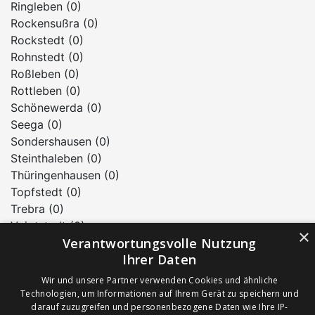
Ringleben (0)
Rockensußra (0)
Rockstedt (0)
Rohnstedt (0)
Roßleben (0)
Rottleben (0)
Schönewerda (0)
Seega (0)
Sondershausen (0)
Steinthaleben (0)
Thüringenhausen (0)
Topfstedt (0)
Trebra (0)
Voigtstedt (0)
×
Verantwortungsvolle Nutzung
Wasserthaleben (0)
Ihrer Daten
Wenigenehrich (0)
Westerengel (0)
Wir und unsere Partner verwenden Cookies und ähnliche
Westgreußen (0)
Technologien, um Informationen auf Ihrem Gerät zu speichern und
darauf zuzugreifen und personenbezogene Daten wie Ihre IP-
Wiedermuth (0)