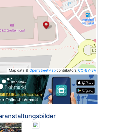
Map data ©
OpenStreetMap
contributors,
CC-BY-SA
eranstaltungsbilder