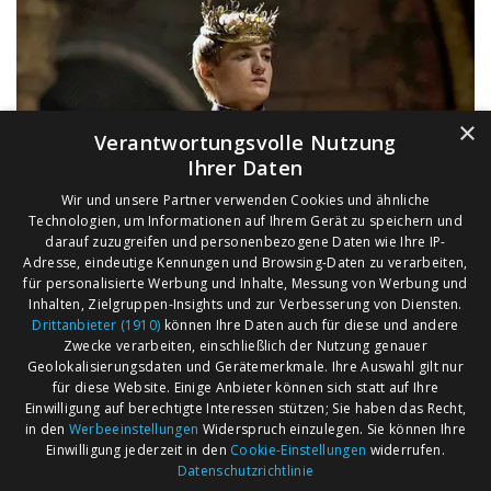
×
Verantwortungsvolle Nutzung
Ihrer Daten
Wir und unsere Partner verwenden Cookies und ähnliche
Technologien, um Informationen auf Ihrem Gerät zu speichern und
darauf zuzugreifen und personenbezogene Daten wie Ihre IP-
Adresse, eindeutige Kennungen und Browsing-Daten zu verarbeiten,
für personalisierte Werbung und Inhalte, Messung von Werbung und
Inhalten, Zielgruppen-Insights und zur Verbesserung von Diensten.
Drittanbieter (1910)
können Ihre Daten auch für diese und andere
Zwecke verarbeiten, einschließlich der Nutzung genauer
Geolokalisierungsdaten und Gerätemerkmale. Ihre Auswahl gilt nur
für diese Website. Einige Anbieter können sich statt auf Ihre
Einwilligung auf berechtigte Interessen stützen; Sie haben das Recht,
AGB
Märkte nach Bundesländern
in den
Werbeeinstellungen
Widerspruch einzulegen. Sie können Ihre
Impressum
Märkte nach PLZ
Einwilligung jederzeit in den
Cookie-Einstellungen
widerrufen.
Datenschutzrichtlinie
Datenschutz
Märkte nach Umkreis