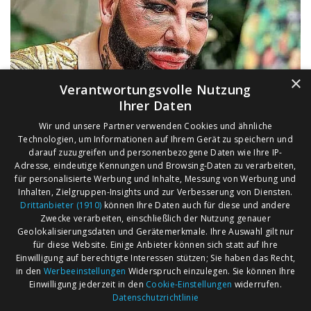
×
Verantwortungsvolle Nutzung
Ihrer Daten
Wir und unsere Partner verwenden Cookies und ähnliche
Technologien, um Informationen auf Ihrem Gerät zu speichern und
darauf zuzugreifen und personenbezogene Daten wie Ihre IP-
Adresse, eindeutige Kennungen und Browsing-Daten zu verarbeiten,
für personalisierte Werbung und Inhalte, Messung von Werbung und
Inhalten, Zielgruppen-Insights und zur Verbesserung von Diensten.
Drittanbieter (1910)
können Ihre Daten auch für diese und andere
Zwecke verarbeiten, einschließlich der Nutzung genauer
Geolokalisierungsdaten und Gerätemerkmale. Ihre Auswahl gilt nur
für diese Website. Einige Anbieter können sich statt auf Ihre
Einwilligung auf berechtigte Interessen stützen; Sie haben das Recht,
AGB
Märkte nach Bundesländern
in den
Werbeeinstellungen
Widerspruch einzulegen. Sie können Ihre
Impressum
Märkte nach PLZ
Einwilligung jederzeit in den
Cookie-Einstellungen
widerrufen.
Datenschutzrichtlinie
Datenschutz
Märkte nach Umkreis