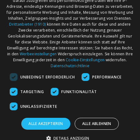
darauf zuzugreifen und personenbezogene Daten wie Ihre IP-
Adresse, eindeutige Kennungen und Browsing-Daten zu verarbeiten,
für personalisierte Werbung und Inhalte, Messung von Werbung und
Inhalten, Zielgruppen-Insights und zur Verbesserung von Diensten.
Drittanbieter (1910)
können Ihre Daten auch für diese und andere
Zwecke verarbeiten, einschließlich der Nutzung genauer
Geolokalisierungsdaten und Gerätemerkmale. Ihre Auswahl gilt nur
für diese Website. Einige Anbieter können sich statt auf Ihre
Einwilligung auf berechtigte Interessen stützen; Sie haben das Recht,
AGB
Märkte nach Bundesländern
in den
Werbeeinstellungen
Widerspruch einzulegen. Sie können Ihre
Impressum
Märkte nach PLZ
Einwilligung jederzeit in den
Cookie-Einstellungen
widerrufen.
Datenschutzrichtlinie
Datenschutz
Märkte nach Umkreis
UNBEDINGT ERFORDERLICH
PERFORMANCE
Kontakt
Flohmarkt
Werben bei marktcom
TARGETING
FUNKTIONALITÄT
UNKLASSIFIZIERTE
ALLE AKZEPTIEREN
ALLE ABLEHNEN
marktcom.de Deutschland GmbH © 2020
DETAILS ANZEIGEN