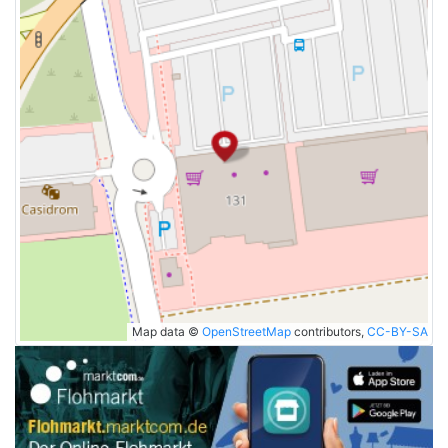
Map data ©
OpenStreetMap
contributors,
CC-BY-SA