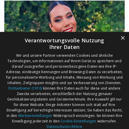
×
Verantwortungsvolle Nutzung
Ihrer Daten
Wir und unsere Partner verwenden Cookies und ähnliche
Technologien, um Informationen auf Ihrem Gerät zu speichern und
darauf zuzugreifen und personenbezogene Daten wie Ihre IP-
Adresse, eindeutige Kennungen und Browsing-Daten zu verarbeiten,
für personalisierte Werbung und Inhalte, Messung von Werbung und
Inhalten, Zielgruppen-Insights und zur Verbesserung von Diensten.
Drittanbieter (1910)
können Ihre Daten auch für diese und andere
Zwecke verarbeiten, einschließlich der Nutzung genauer
Geolokalisierungsdaten und Gerätemerkmale. Ihre Auswahl gilt nur
für diese Website. Einige Anbieter können sich statt auf Ihre
Einwilligung auf berechtigte Interessen stützen; Sie haben das Recht,
AGB
Märkte nach Bundesländern
in den
Werbeeinstellungen
Widerspruch einzulegen. Sie können Ihre
Impressum
Märkte nach PLZ
Einwilligung jederzeit in den
Cookie-Einstellungen
widerrufen.
Datenschutzrichtlinie
Datenschutz
Märkte nach Umkreis