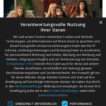
×
Verantwortungsvolle Nutzung
Ihrer Daten
Wir und unsere Partner verwenden Cookies und ähnliche
Technologien, um Informationen auf Ihrem Gerät zu speichern und
darauf zuzugreifen und personenbezogene Daten wie Ihre IP-
Adresse, eindeutige Kennungen und Browsing-Daten zu verarbeiten,
für personalisierte Werbung und Inhalte, Messung von Werbung und
Inhalten, Zielgruppen-Insights und zur Verbesserung von Diensten.
Drittanbieter (1910)
können Ihre Daten auch für diese und andere
Zwecke verarbeiten, einschließlich der Nutzung genauer
Geolokalisierungsdaten und Gerätemerkmale. Ihre Auswahl gilt nur
für diese Website. Einige Anbieter können sich statt auf Ihre
Einwilligung auf berechtigte Interessen stützen; Sie haben das Recht,
AGB
Märkte nach Bundesländern
in den
Werbeeinstellungen
Widerspruch einzulegen. Sie können Ihre
Impressum
Märkte nach PLZ
Einwilligung jederzeit in den
Cookie-Einstellungen
widerrufen.
Datenschutzrichtlinie
Datenschutz
Märkte nach Umkreis
UNBEDINGT ERFORDERLICH
PERFORMANCE
Kontakt
Flohmarkt