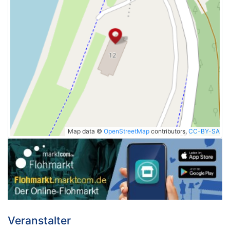
Map data ©
OpenStreetMap
contributors,
CC-BY-SA
Veranstalter