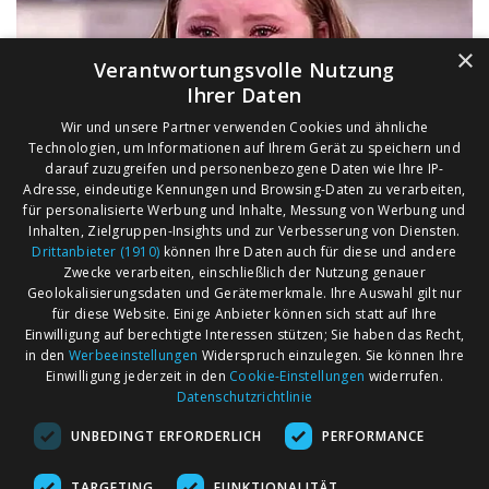
×
Verantwortungsvolle Nutzung
Ihrer Daten
Wir und unsere Partner verwenden Cookies und ähnliche
Technologien, um Informationen auf Ihrem Gerät zu speichern und
darauf zuzugreifen und personenbezogene Daten wie Ihre IP-
Adresse, eindeutige Kennungen und Browsing-Daten zu verarbeiten,
für personalisierte Werbung und Inhalte, Messung von Werbung und
Inhalten, Zielgruppen-Insights und zur Verbesserung von Diensten.
Drittanbieter (1910)
können Ihre Daten auch für diese und andere
Zwecke verarbeiten, einschließlich der Nutzung genauer
Geolokalisierungsdaten und Gerätemerkmale. Ihre Auswahl gilt nur
für diese Website. Einige Anbieter können sich statt auf Ihre
Einwilligung auf berechtigte Interessen stützen; Sie haben das Recht,
AGB
Märkte nach Bundesländern
in den
Werbeeinstellungen
Widerspruch einzulegen. Sie können Ihre
Impressum
Märkte nach PLZ
Einwilligung jederzeit in den
Cookie-Einstellungen
widerrufen.
Datenschutzrichtlinie
Datenschutz
Märkte nach Umkreis
UNBEDINGT ERFORDERLICH
PERFORMANCE
Kontakt
Flohmarkt
Werben bei marktcom
TARGETING
FUNKTIONALITÄT