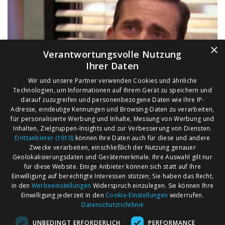
×
Verantwortungsvolle Nutzung
Ihrer Daten
Wir und unsere Partner verwenden Cookies und ähnliche
Technologien, um Informationen auf Ihrem Gerät zu speichern und
darauf zuzugreifen und personenbezogene Daten wie Ihre IP-
Adresse, eindeutige Kennungen und Browsing-Daten zu verarbeiten,
für personalisierte Werbung und Inhalte, Messung von Werbung und
Inhalten, Zielgruppen-Insights und zur Verbesserung von Diensten.
Drittanbieter (1910)
können Ihre Daten auch für diese und andere
Zwecke verarbeiten, einschließlich der Nutzung genauer
Geolokalisierungsdaten und Gerätemerkmale. Ihre Auswahl gilt nur
für diese Website. Einige Anbieter können sich statt auf Ihre
Einwilligung auf berechtigte Interessen stützen; Sie haben das Recht,
AGB
Märkte nach Bundesländern
in den
Werbeeinstellungen
Widerspruch einzulegen. Sie können Ihre
Impressum
Märkte nach PLZ
Einwilligung jederzeit in den
Cookie-Einstellungen
widerrufen.
Datenschutzrichtlinie
Datenschutz
Märkte nach Umkreis
UNBEDINGT ERFORDERLICH
PERFORMANCE
Kontakt
Flohmarkt