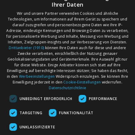
Ihrer Daten
Wir und unsere Partner verwenden Cookies und ähnliche
Technologien, um Informationen auf Ihrem Gerät zu speichern und
darauf zuzugreifen und personenbezogene Daten wie Ihre IP-
Adresse, eindeutige Kennungen und Browsing-Daten zu verarbeiten,
für personalisierte Werbung und Inhalte, Messung von Werbung und
Inhalten, Zielgruppen-Insights und zur Verbesserung von Diensten.
Drittanbieter (1910)
können Ihre Daten auch für diese und andere
Zwecke verarbeiten, einschließlich der Nutzung genauer
Geolokalisierungsdaten und Gerätemerkmale. Ihre Auswahl gilt nur
für diese Website. Einige Anbieter können sich statt auf Ihre
Einwilligung auf berechtigte Interessen stützen; Sie haben das Recht,
AGB
Märkte nach Bundesländern
in den
Werbeeinstellungen
Widerspruch einzulegen. Sie können Ihre
Impressum
Märkte nach PLZ
Einwilligung jederzeit in den
Cookie-Einstellungen
widerrufen.
Datenschutzrichtlinie
Datenschutz
Märkte nach Umkreis
UNBEDINGT ERFORDERLICH
PERFORMANCE
Kontakt
Flohmarkt
Werben bei marktcom
TARGETING
FUNKTIONALITÄT
UNKLASSIFIZIERTE