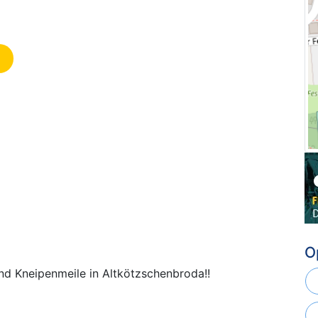
O
und Kneipenmeile in Altkötzschenbroda!!