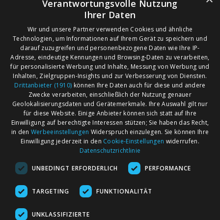
Verantwortungsvolle Nutzung
Ihrer Daten
Wir und unsere Partner verwenden Cookies und ähnliche
Technologien, um Informationen auf Ihrem Gerät zu speichern und
darauf zuzugreifen und personenbezogene Daten wie Ihre IP-
Adresse, eindeutige Kennungen und Browsing-Daten zu verarbeiten,
für personalisierte Werbung und Inhalte, Messung von Werbung und
Inhalten, Zielgruppen-Insights und zur Verbesserung von Diensten.
Drittanbieter (1910)
können Ihre Daten auch für diese und andere
Zwecke verarbeiten, einschließlich der Nutzung genauer
Geolokalisierungsdaten und Gerätemerkmale. Ihre Auswahl gilt nur
für diese Website. Einige Anbieter können sich statt auf Ihre
Einwilligung auf berechtigte Interessen stützen; Sie haben das Recht,
AGB
Märkte nach Bundesländern
in den
Werbeeinstellungen
Widerspruch einzulegen. Sie können Ihre
Impressum
Märkte nach PLZ
Einwilligung jederzeit in den
Cookie-Einstellungen
widerrufen.
Datenschutzrichtlinie
Datenschutz
Märkte nach Umkreis
UNBEDINGT ERFORDERLICH
PERFORMANCE
Kontakt
Flohmarkt
Werben bei marktcom
TARGETING
FUNKTIONALITÄT
UNKLASSIFIZIERTE