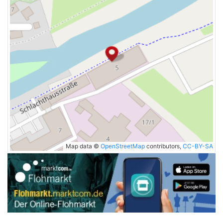
Map data ©
OpenStreetMap
contributors,
CC-BY-SA