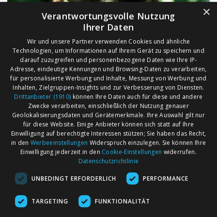
×
Verantwortungsvolle Nutzung
Ihrer Daten
Wir und unsere Partner verwenden Cookies und ähnliche
Technologien, um Informationen auf Ihrem Gerät zu speichern und
darauf zuzugreifen und personenbezogene Daten wie Ihre IP-
Adresse, eindeutige Kennungen und Browsing-Daten zu verarbeiten,
für personalisierte Werbung und Inhalte, Messung von Werbung und
Inhalten, Zielgruppen-Insights und zur Verbesserung von Diensten.
Drittanbieter (1910)
können Ihre Daten auch für diese und andere
Zwecke verarbeiten, einschließlich der Nutzung genauer
Geolokalisierungsdaten und Gerätemerkmale. Ihre Auswahl gilt nur
für diese Website. Einige Anbieter können sich statt auf Ihre
Einwilligung auf berechtigte Interessen stützen; Sie haben das Recht,
AGB
Märkte nach Bundesländern
in den
Werbeeinstellungen
Widerspruch einzulegen. Sie können Ihre
Impressum
Märkte nach PLZ
Einwilligung jederzeit in den
Cookie-Einstellungen
widerrufen.
Datenschutzrichtlinie
Datenschutz
Märkte nach Umkreis
UNBEDINGT ERFORDERLICH
PERFORMANCE
Kontakt
Flohmarkt
Werben bei marktcom
TARGETING
FUNKTIONALITÄT