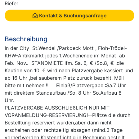
Riefer
Kontakt & Buchungsanfrage
Beschreibung
In der City St.Wendel /Parkdeck Mott , Floh-Trödel-
KHW-Antikmarkt jedes 1.Wochenende im Monat ab
Feb.-Nov.. STANDMIETE lfm. Sa. 6,-€ /So.8,-€ ,die
Kaution von 10, € wird nach Platzvergabe kassiert und
ab 16 Uhr ,bei sauberem Platz zurück bezahlt. Müll
bitte mit nehmen !! Einlaß/Platzvergabe :Sa.7 Uhr
mit direktem Standaufbau /So. 8 Uhr So.Aufbau 8
Uhr.
PLATZVERGABE AUSSCHLIEßLICH NUR MIT
VORANMELDUNG-RESERVIERUNG!--Plätze die durch
Bestelltung reserviert wurden,aber dann nicht
erscheinen oder rechtzeitig absagen (mind.3 Tage
vorher)werden Kostenpflichtig in Rechnung gestellt.