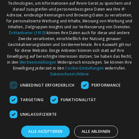
Technologien, um Informationen auf Ihrem Gerät zu speichern und
darauf zuzugreifen und personenbezogene Daten wie Ihre IP-
Adresse, eindeutige Kennungen und Browsing-Daten zu verarbeiten,
für personalisierte Werbung und Inhalte, Messung von Werbung und
Inhalten, Zielgruppen-Insights und zur Verbesserung von Diensten.
Drittanbieter (1910)
können Ihre Daten auch für diese und andere
Zwecke verarbeiten, einschließlich der Nutzung genauer
Geolokalisierungsdaten und Gerätemerkmale. Ihre Auswahl gilt nur
für diese Website. Einige Anbieter können sich statt auf Ihre
Einwilligung auf berechtigte Interessen stützen; Sie haben das Recht,
AGB
Märkte nach Bundesländern
in den
Werbeeinstellungen
Widerspruch einzulegen. Sie können Ihre
Impressum
Märkte nach PLZ
Einwilligung jederzeit in den
Cookie-Einstellungen
widerrufen.
Datenschutzrichtlinie
Datenschutz
Märkte nach Umkreis
UNBEDINGT ERFORDERLICH
PERFORMANCE
Kontakt
Flohmarkt
Werben bei marktcom
TARGETING
FUNKTIONALITÄT
UNKLASSIFIZIERTE
ALLE AKZEPTIEREN
ALLE ABLEHNEN