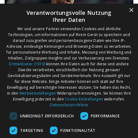
×
Verantwortungsvolle Nutzung
Ihrer Daten
Wir und unsere Partner verwenden Cookies und ähnliche
Technologien, um Informationen auf Ihrem Gerät zu speichern und
darauf zuzugreifen und personenbezogene Daten wie Ihre IP-
Adresse, eindeutige Kennungen und Browsing-Daten zu verarbeiten,
für personalisierte Werbung und Inhalte, Messung von Werbung und
Inhalten, Zielgruppen-Insights und zur Verbesserung von Diensten.
Drittanbieter (1910)
können Ihre Daten auch für diese und andere
Zwecke verarbeiten, einschließlich der Nutzung genauer
Geolokalisierungsdaten und Gerätemerkmale. Ihre Auswahl gilt nur
für diese Website. Einige Anbieter können sich statt auf Ihre
Einwilligung auf berechtigte Interessen stützen; Sie haben das Recht,
AGB
Märkte nach Bundesländern
in den
Werbeeinstellungen
Widerspruch einzulegen. Sie können Ihre
Impressum
Märkte nach PLZ
Einwilligung jederzeit in den
Cookie-Einstellungen
widerrufen.
Datenschutzrichtlinie
Datenschutz
Märkte nach Umkreis
UNBEDINGT ERFORDERLICH
PERFORMANCE
Kontakt
Flohmarkt
Werben bei marktcom
TARGETING
FUNKTIONALITÄT