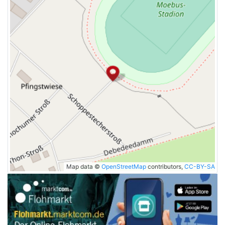
Map data ©
OpenStreetMap
contributors,
CC-BY-SA