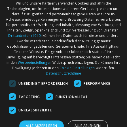
Wir und unsere Partner verwenden Cookies und ähnliche
Technologien, um Informationen auf Ihrem Gerät zu speichern und
darauf zuzugreifen und personenbezogene Daten wie Ihre IP-
Adresse, eindeutige Kennungen und Browsing-Daten zu verarbeiten,
für personalisierte Werbung und Inhalte, Messung von Werbung und
Inhalten, Zielgruppen-Insights und zur Verbesserung von Diensten.
Drittanbieter (1910)
können Ihre Daten auch für diese und andere
Zwecke verarbeiten, einschließlich der Nutzung genauer
Geolokalisierungsdaten und Gerätemerkmale. Ihre Auswahl gilt nur
für diese Website. Einige Anbieter können sich statt auf Ihre
Einwilligung auf berechtigte Interessen stützen; Sie haben das Recht,
AGB
Märkte nach Bundesländern
in den
Werbeeinstellungen
Widerspruch einzulegen. Sie können Ihre
Impressum
Märkte nach PLZ
Einwilligung jederzeit in den
Cookie-Einstellungen
widerrufen.
Datenschutzrichtlinie
Datenschutz
Märkte nach Umkreis
UNBEDINGT ERFORDERLICH
PERFORMANCE
Kontakt
Flohmarkt
Werben bei marktcom
TARGETING
FUNKTIONALITÄT
UNKLASSIFIZIERTE
ALLE AKZEPTIEREN
ALLE ABLEHNEN