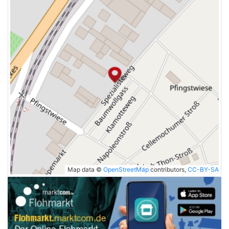
Map data ©
OpenStreetMap
contributors,
CC-BY-SA