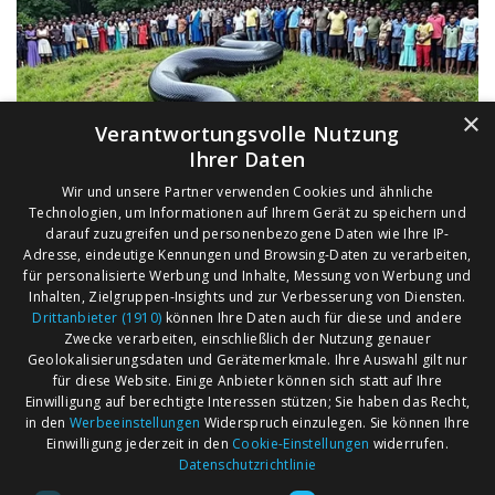
×
Verantwortungsvolle Nutzung
Ihrer Daten
Wir und unsere Partner verwenden Cookies und ähnliche
Technologien, um Informationen auf Ihrem Gerät zu speichern und
darauf zuzugreifen und personenbezogene Daten wie Ihre IP-
Adresse, eindeutige Kennungen und Browsing-Daten zu verarbeiten,
für personalisierte Werbung und Inhalte, Messung von Werbung und
Inhalten, Zielgruppen-Insights und zur Verbesserung von Diensten.
Drittanbieter (1910)
können Ihre Daten auch für diese und andere
Zwecke verarbeiten, einschließlich der Nutzung genauer
Geolokalisierungsdaten und Gerätemerkmale. Ihre Auswahl gilt nur
für diese Website. Einige Anbieter können sich statt auf Ihre
Einwilligung auf berechtigte Interessen stützen; Sie haben das Recht,
AGB
Märkte nach Bundesländern
in den
Werbeeinstellungen
Widerspruch einzulegen. Sie können Ihre
Impressum
Märkte nach PLZ
Einwilligung jederzeit in den
Cookie-Einstellungen
widerrufen.
Datenschutzrichtlinie
Datenschutz
Märkte nach Umkreis