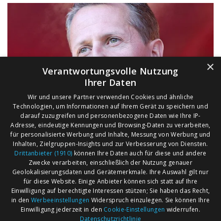
×
Verantwortungsvolle Nutzung
Ihrer Daten
Wir und unsere Partner verwenden Cookies und ähnliche
Technologien, um Informationen auf Ihrem Gerät zu speichern und
darauf zuzugreifen und personenbezogene Daten wie Ihre IP-
Adresse, eindeutige Kennungen und Browsing-Daten zu verarbeiten,
für personalisierte Werbung und Inhalte, Messung von Werbung und
Inhalten, Zielgruppen-Insights und zur Verbesserung von Diensten.
Drittanbieter (1910)
können Ihre Daten auch für diese und andere
Zwecke verarbeiten, einschließlich der Nutzung genauer
Geolokalisierungsdaten und Gerätemerkmale. Ihre Auswahl gilt nur
für diese Website. Einige Anbieter können sich statt auf Ihre
Einwilligung auf berechtigte Interessen stützen; Sie haben das Recht,
AGB
Märkte nach Bundesländern
in den
Werbeeinstellungen
Widerspruch einzulegen. Sie können Ihre
Impressum
Märkte nach PLZ
Einwilligung jederzeit in den
Cookie-Einstellungen
widerrufen.
Datenschutzrichtlinie