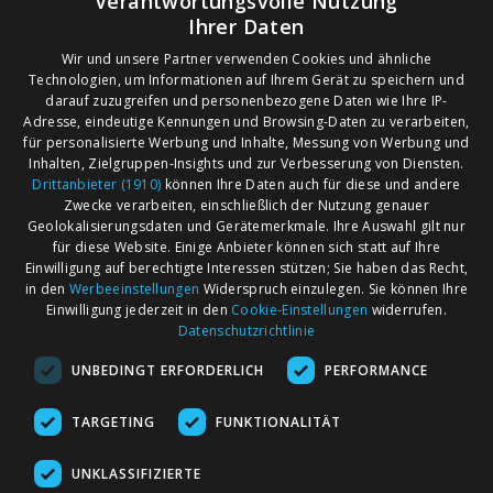
Verantwortungsvolle Nutzung
Ihrer Daten
Wir und unsere Partner verwenden Cookies und ähnliche
Technologien, um Informationen auf Ihrem Gerät zu speichern und
darauf zuzugreifen und personenbezogene Daten wie Ihre IP-
Adresse, eindeutige Kennungen und Browsing-Daten zu verarbeiten,
für personalisierte Werbung und Inhalte, Messung von Werbung und
Inhalten, Zielgruppen-Insights und zur Verbesserung von Diensten.
Drittanbieter (1910)
können Ihre Daten auch für diese und andere
Zwecke verarbeiten, einschließlich der Nutzung genauer
Geolokalisierungsdaten und Gerätemerkmale. Ihre Auswahl gilt nur
für diese Website. Einige Anbieter können sich statt auf Ihre
Einwilligung auf berechtigte Interessen stützen; Sie haben das Recht,
AGB
Märkte nach Bundesländern
in den
Werbeeinstellungen
Widerspruch einzulegen. Sie können Ihre
Impressum
Märkte nach PLZ
Einwilligung jederzeit in den
Cookie-Einstellungen
widerrufen.
Datenschutzrichtlinie
Datenschutz
Märkte nach Umkreis
UNBEDINGT ERFORDERLICH
PERFORMANCE
Kontakt
Flohmarkt
Werben bei marktcom
TARGETING
FUNKTIONALITÄT
UNKLASSIFIZIERTE