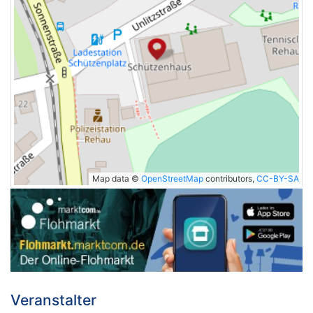
Map data ©
OpenStreetMap
contributors,
CC-BY-SA
Veranstalter