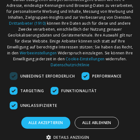
Adresse, eindeutige Kennungen und Browsing-Daten zu verarbeiten,
für personalisierte Werbung und Inhalte, Messung von Werbung und
Inhalten, Zielgruppen-Insights und zur Verbesserung von Diensten.
Drittanbieter (1910)
können Ihre Daten auch für diese und andere
Zwecke verarbeiten, einschließlich der Nutzung genauer
Geolokalisierungsdaten und Gerätemerkmale. Ihre Auswahl gilt nur
für diese Website. Einige Anbieter können sich statt auf Ihre
Einwilligung auf berechtigte Interessen stützen; Sie haben das Recht,
AGB
Märkte nach Bundesländern
in den
Werbeeinstellungen
Widerspruch einzulegen. Sie können Ihre
Impressum
Märkte nach PLZ
Einwilligung jederzeit in den
Cookie-Einstellungen
widerrufen.
Datenschutzrichtlinie
Datenschutz
Märkte nach Umkreis
UNBEDINGT ERFORDERLICH
PERFORMANCE
Kontakt
Flohmarkt
Werben bei marktcom
TARGETING
FUNKTIONALITÄT
UNKLASSIFIZIERTE
ALLE AKZEPTIEREN
ALLE ABLEHNEN
marktcom.de Deutschland GmbH © 2020
DETAILS ANZEIGEN