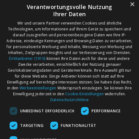
×
Verantwortungsvolle Nutzung
Ihrer Daten
Wir und unsere Partner verwenden Cookies und ähnliche
Technologien, um Informationen auf Ihrem Gerät zu speichern und
darauf zuzugreifen und personenbezogene Daten wie Ihre IP-
Adresse, eindeutige Kennungen und Browsing-Daten zu verarbeiten,
für personalisierte Werbung und Inhalte, Messung von Werbung und
Inhalten, Zielgruppen-Insights und zur Verbesserung von Diensten.
Drittanbieter (1910)
können Ihre Daten auch für diese und andere
Zwecke verarbeiten, einschließlich der Nutzung genauer
Geolokalisierungsdaten und Gerätemerkmale. Ihre Auswahl gilt nur
für diese Website. Einige Anbieter können sich statt auf Ihre
Einwilligung auf berechtigte Interessen stützen; Sie haben das Recht,
AGB
Märkte nach Bundesländern
in den
Werbeeinstellungen
Widerspruch einzulegen. Sie können Ihre
Impressum
Märkte nach PLZ
Einwilligung jederzeit in den
Cookie-Einstellungen
widerrufen.
Datenschutzrichtlinie
Datenschutz
Märkte nach Umkreis
UNBEDINGT ERFORDERLICH
PERFORMANCE
Kontakt
Flohmarkt
Werben bei marktcom
TARGETING
FUNKTIONALITÄT