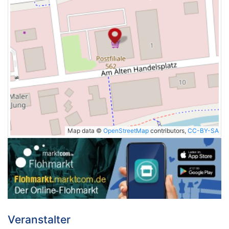
Map data ©
OpenStreetMap
contributors,
CC-BY-SA
Veranstalter