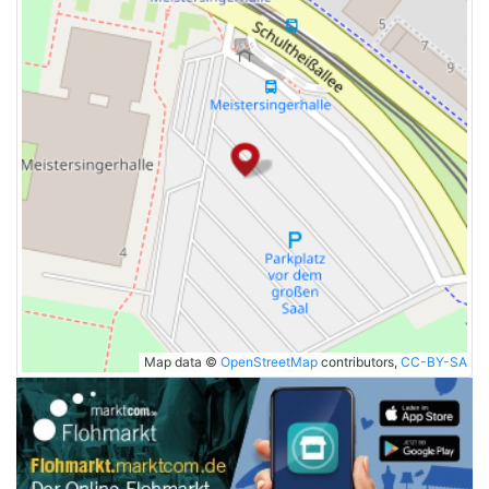
Map data ©
OpenStreetMap
contributors,
CC-BY-SA