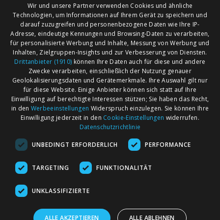
Wir und unsere Partner verwenden Cookies und ähnliche
Technologien, um Informationen auf Ihrem Gerät zu speichern und
darauf zuzugreifen und personenbezogene Daten wie Ihre IP-
Adresse, eindeutige Kennungen und Browsing-Daten zu verarbeiten,
für personalisierte Werbung und Inhalte, Messung von Werbung und
Inhalten, Zielgruppen-Insights und zur Verbesserung von Diensten.
Drittanbieter (1910)
können Ihre Daten auch für diese und andere
Zwecke verarbeiten, einschließlich der Nutzung genauer
Geolokalisierungsdaten und Gerätemerkmale. Ihre Auswahl gilt nur
für diese Website. Einige Anbieter können sich statt auf Ihre
Einwilligung auf berechtigte Interessen stützen; Sie haben das Recht,
AGB
Märkte nach Bundesländern
in den
Werbeeinstellungen
Widerspruch einzulegen. Sie können Ihre
Impressum
Märkte nach PLZ
Einwilligung jederzeit in den
Cookie-Einstellungen
widerrufen.
Datenschutzrichtlinie
Datenschutz
Märkte nach Umkreis
UNBEDINGT ERFORDERLICH
PERFORMANCE
Kontakt
Flohmarkt
Werben bei marktcom
TARGETING
FUNKTIONALITÄT
UNKLASSIFIZIERTE
ALLE AKZEPTIEREN
ALLE ABLEHNEN