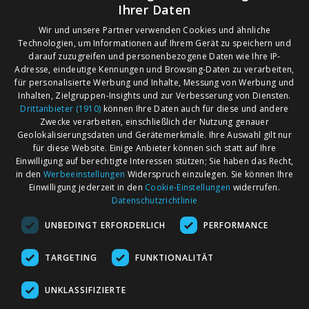
Ihrer Daten
Wir und unsere Partner verwenden Cookies und ähnliche
Technologien, um Informationen auf Ihrem Gerät zu speichern und
darauf zuzugreifen und personenbezogene Daten wie Ihre IP-
Adresse, eindeutige Kennungen und Browsing-Daten zu verarbeiten,
für personalisierte Werbung und Inhalte, Messung von Werbung und
Inhalten, Zielgruppen-Insights und zur Verbesserung von Diensten.
Drittanbieter (1910)
können Ihre Daten auch für diese und andere
Zwecke verarbeiten, einschließlich der Nutzung genauer
Geolokalisierungsdaten und Gerätemerkmale. Ihre Auswahl gilt nur
für diese Website. Einige Anbieter können sich statt auf Ihre
Einwilligung auf berechtigte Interessen stützen; Sie haben das Recht,
AGB
Märkte nach Bundesländern
in den
Werbeeinstellungen
Widerspruch einzulegen. Sie können Ihre
Impressum
Märkte nach PLZ
Einwilligung jederzeit in den
Cookie-Einstellungen
widerrufen.
Datenschutzrichtlinie
Datenschutz
Märkte nach Umkreis
UNBEDINGT ERFORDERLICH
PERFORMANCE
Kontakt
Flohmarkt
Werben bei marktcom
TARGETING
FUNKTIONALITÄT
UNKLASSIFIZIERTE