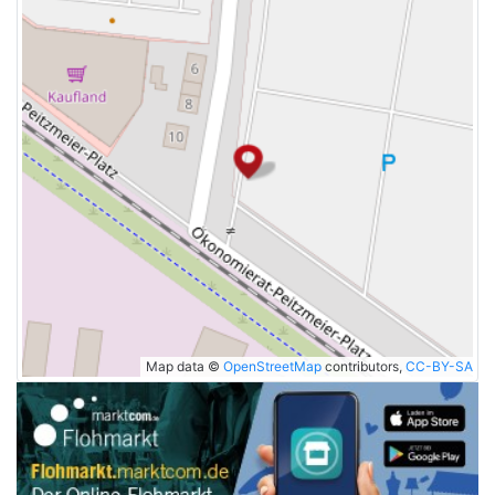
Map data ©
OpenStreetMap
contributors,
CC-BY-SA