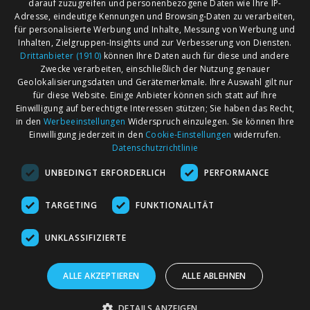
darauf zuzugreifen und personenbezogene Daten wie Ihre IP-
Adresse, eindeutige Kennungen und Browsing-Daten zu verarbeiten,
für personalisierte Werbung und Inhalte, Messung von Werbung und
Inhalten, Zielgruppen-Insights und zur Verbesserung von Diensten.
Drittanbieter (1910)
können Ihre Daten auch für diese und andere
Zwecke verarbeiten, einschließlich der Nutzung genauer
Geolokalisierungsdaten und Gerätemerkmale. Ihre Auswahl gilt nur
für diese Website. Einige Anbieter können sich statt auf Ihre
Einwilligung auf berechtigte Interessen stützen; Sie haben das Recht,
AGB
Märkte nach Bundesländern
in den
Werbeeinstellungen
Widerspruch einzulegen. Sie können Ihre
Impressum
Märkte nach PLZ
Einwilligung jederzeit in den
Cookie-Einstellungen
widerrufen.
Datenschutzrichtlinie
Datenschutz
Märkte nach Umkreis
UNBEDINGT ERFORDERLICH
PERFORMANCE
Kontakt
Flohmarkt
Werben bei marktcom
TARGETING
FUNKTIONALITÄT
UNKLASSIFIZIERTE
ALLE AKZEPTIEREN
ALLE ABLEHNEN
marktcom.de Deutschland GmbH © 2020
DETAILS ANZEIGEN