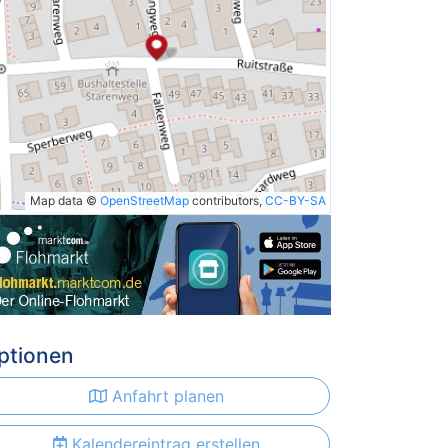
Map data ©
OpenStreetMap
contributors,
CC-BY-SA
ptionen
Anfahrt planen
Kalendereintrag erstellen