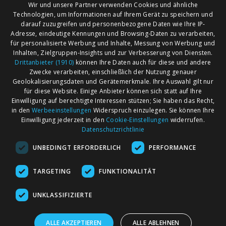
Wir und unsere Partner verwenden Cookies und ähnliche
Technologien, um Informationen auf Ihrem Gerät zu speichern und
darauf zuzugreifen und personenbezogene Daten wie Ihre IP-
Adresse, eindeutige Kennungen und Browsing-Daten zu verarbeiten,
für personalisierte Werbung und Inhalte, Messung von Werbung und
Inhalten, Zielgruppen-Insights und zur Verbesserung von Diensten.
Drittanbieter (1910)
können Ihre Daten auch für diese und andere
Zwecke verarbeiten, einschließlich der Nutzung genauer
Geolokalisierungsdaten und Gerätemerkmale. Ihre Auswahl gilt nur
für diese Website. Einige Anbieter können sich statt auf Ihre
Einwilligung auf berechtigte Interessen stützen; Sie haben das Recht,
AGB
Märkte nach Bundesländern
in den
Werbeeinstellungen
Widerspruch einzulegen. Sie können Ihre
Impressum
Märkte nach PLZ
Einwilligung jederzeit in den
Cookie-Einstellungen
widerrufen.
Datenschutzrichtlinie
Datenschutz
Märkte nach Umkreis
UNBEDINGT ERFORDERLICH
PERFORMANCE
Kontakt
Flohmarkt
Werben bei marktcom
TARGETING
FUNKTIONALITÄT
UNKLASSIFIZIERTE
ALLE AKZEPTIEREN
ALLE ABLEHNEN