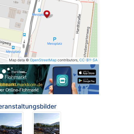
Map data ©
OpenStreetMap
contributors,
CC-BY-SA
eranstaltungsbilder