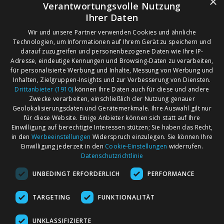
×
Verantwortungsvolle Nutzung
Ihrer Daten
Wir und unsere Partner verwenden Cookies und ähnliche
Technologien, um Informationen auf Ihrem Gerät zu speichern und
darauf zuzugreifen und personenbezogene Daten wie Ihre IP-
Adresse, eindeutige Kennungen und Browsing-Daten zu verarbeiten,
für personalisierte Werbung und Inhalte, Messung von Werbung und
Inhalten, Zielgruppen-Insights und zur Verbesserung von Diensten.
Drittanbieter (1910)
können Ihre Daten auch für diese und andere
Zwecke verarbeiten, einschließlich der Nutzung genauer
Geolokalisierungsdaten und Gerätemerkmale. Ihre Auswahl gilt nur
für diese Website. Einige Anbieter können sich statt auf Ihre
Einwilligung auf berechtigte Interessen stützen; Sie haben das Recht,
AGB
Märkte nach Bundesländern
in den
Werbeeinstellungen
Widerspruch einzulegen. Sie können Ihre
Impressum
Märkte nach PLZ
Einwilligung jederzeit in den
Cookie-Einstellungen
widerrufen.
Datenschutzrichtlinie
Datenschutz
Märkte nach Umkreis
UNBEDINGT ERFORDERLICH
PERFORMANCE
Kontakt
Flohmarkt
Werben bei marktcom
TARGETING
FUNKTIONALITÄT
UNKLASSIFIZIERTE