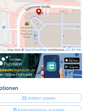
Map data ©
OpenStreetMap
contributors,
CC-BY-SA
ptionen
Anfahrt planen
Kalendereintrag erstellen