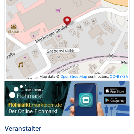
Map data ©
OpenStreetMap
contributors,
CC-BY-SA
Veranstalter