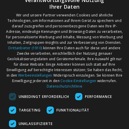
Verantwortungsvolle Nutzung
Ihrer Daten
Wir und unsere Partner verwenden Cookies und ähnliche
Technologien, um Informationen auf Ihrem Gerät zu speichern und
darauf zuzugreifen und personenbezogene Daten wie Ihre IP-
Adresse, eindeutige Kennungen und Browsing-Daten zu verarbeiten,
für personalisierte Werbung und Inhalte, Messung von Werbung und
Inhalten, Zielgruppen-Insights und zur Verbesserung von Diensten.
Drittanbieter (1910)
können Ihre Daten auch für diese und andere
Zwecke verarbeiten, einschließlich der Nutzung genauer
Geolokalisierungsdaten und Gerätemerkmale. Ihre Auswahl gilt nur
für diese Website. Einige Anbieter können sich statt auf Ihre
Einwilligung auf berechtigte Interessen stützen; Sie haben das Recht,
AGB
Märkte nach Bundesländern
in den
Werbeeinstellungen
Widerspruch einzulegen. Sie können Ihre
Impressum
Märkte nach PLZ
Einwilligung jederzeit in den
Cookie-Einstellungen
widerrufen.
Datenschutzrichtlinie
Datenschutz
Märkte nach Umkreis
UNBEDINGT ERFORDERLICH
PERFORMANCE
Kontakt
Flohmarkt
Werben bei marktcom
TARGETING
FUNKTIONALITÄT
UNKLASSIFIZIERTE