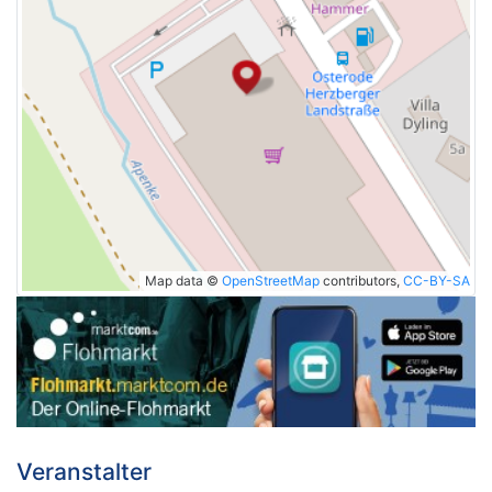
Map data ©
OpenStreetMap
contributors,
CC-BY-SA
Veranstalter